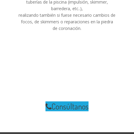
tuberías de la piscina (impulsión, skimmer,
barredera, etc..),
realizando también si fuese necesario cambios de
focos, de skimmers o reparaciones en la piedra
de coronación.
Precios MUY
COMPETITIVOS adaptados a sus
necesidades
Consúltanos