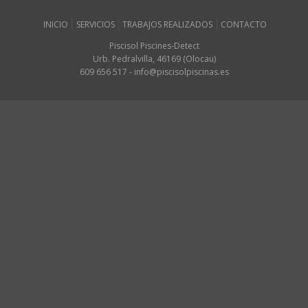
INICIO
SERVICIOS
TRABAJOS REALIZADOS
CONTACTO
Piscisol Piscines-Detect
Urb. Pedralvilla, 46169 (Olocau)
609 656 517 - info@piscisolpiscinas.es